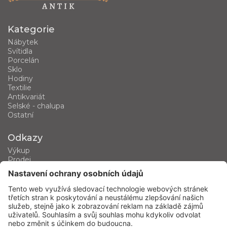
Kategorie
Nábytek
Svítidla
Porcelán
Sklo
Hodiny
Textilie
Antikvariát
Selské - chalupa
Ostatní
Odkazy
Výkup
Prodej
Kategorie produktů
Kontakt
Kontaktujte nás
phone
+420 602 460 751
mail
dusan.hrdina@seznam.cz