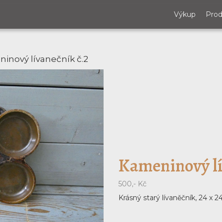
Výkup
Prod
inový lívanečník č.2
Kameninový lí
500,- Kč
Krásný starý lívaněčník, 24 x 