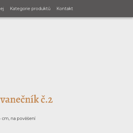
ej
Kategorie produktů
Kontakt
vanečník č.2
24 cm, na pověšení