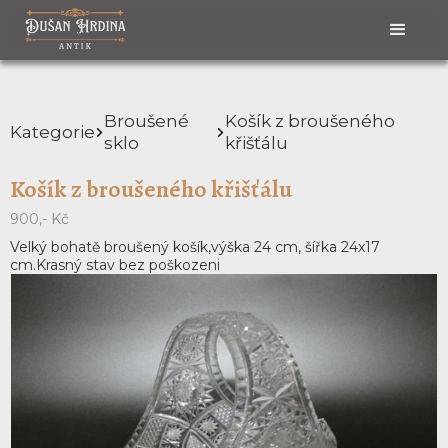
Broušené
Košík z broušeného
Kategorie
sklo
křišťálu
Košík z broušeného křišťálu
900,- Kč
Velký bohatě broušený košík,výška 24 cm, šířka 24x17
cm.Krasný stav bez poškozeni