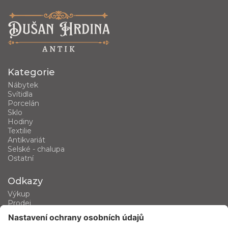
Kategorie
Nábytek
Svítidla
Porcelán
Sklo
Hodiny
Textilie
Antikvariát
Selské - chalupa
Ostatní
Odkazy
Výkup
Prodej
Kategorie produktů
Kontakt