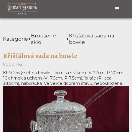
Broušené
Křišťálová sada na
Kategorie
sklo
bowle
Křišťálová sada na bowle
9000,- Kč
Křišťálový set na bowle - 1x mísa s víkem (V-27cm, P-20cm),
10x hrnek s uchem (V- 7,5cm, P-7,5cm), 1x tác (P- cca
38,5cm), naběračká. Ve velice dobrém stavu, nepoškozené.