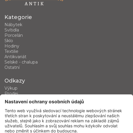
Kategorie
Nábytek
Svítidla
Porcelán
Sklo
Hodiny
Textilie
Antikvariát
Selské - chalupa
Ostatní
Odkazy
Výkup
Prodej
Kategorie produktů
Kontakt
Kontaktujte nás
phone
+420 602 460 751
mail
dusan.hrdina@seznam.cz