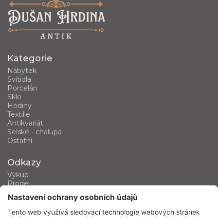
Kategorie
Nábytek
Svítidla
Porcelán
Sklo
Hodiny
Textilie
Antikvariát
Selské - chalupa
Ostatní
Odkazy
Výkup
Prodej
Kategorie produktů
Kontakt