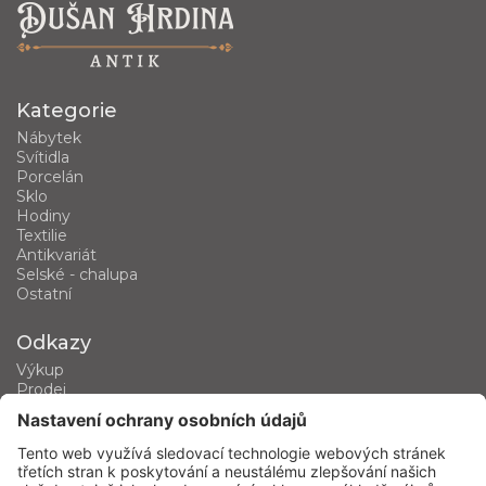
Kategorie
Nábytek
Svítidla
Porcelán
Sklo
Hodiny
Textilie
Antikvariát
Selské - chalupa
Ostatní
Odkazy
Výkup
Prodej
Kategorie produktů
Kontakt
Kontaktujte nás