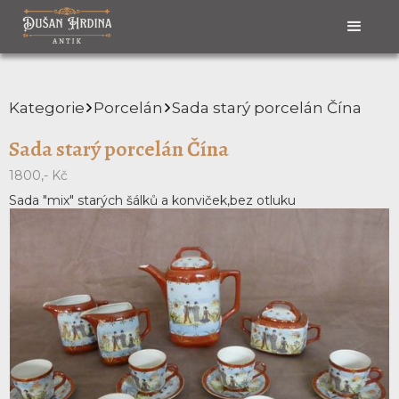
Kategorie
Porcelán
Sada starý porcelán Čína
Sada starý porcelán Čína
1800,- Kč
Sada "mix" starých šálků a konviček,bez otluku