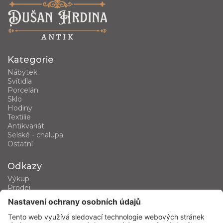
Kategorie
Nábytek
Svítidla
Porcelán
Sklo
Hodiny
Textilie
Antikvariát
Selské - chalupa
Ostatní
Odkazy
Výkup
Prodej
Kategorie produktů
Kontakt