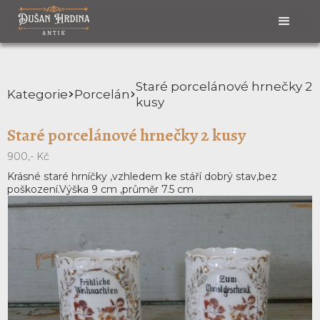
Staré porcelánové hrnečky 2
Kategorie
Porcelán
kusy
Staré porcelánové hrnečky 2 kusy
900,- Kč
Krásné staré hrníčky ,vzhledem ke stáří dobrý stav,bez
poškození.Výška 9 cm ,průměr 7.5 cm