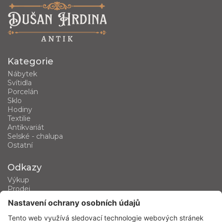
Kategorie
Nábytek
Svítidla
Porcelán
Sklo
Hodiny
Textilie
Antikvariát
Selské - chalupa
Ostatní
Odkazy
Výkup
Prodej
Kategorie produktů
Kontakt