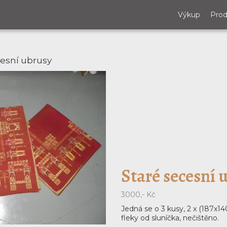
Výkup
Prod
cesní ubrusy
Staré secesní 
3000,- Kč
Jedná se o 3 kusy, 2 x (187x140
fleky od sluníčka, nečištěno.