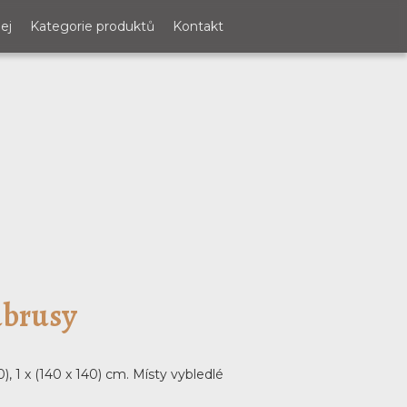
ej
Kategorie produktů
Kontakt
ubrusy
), 1 x (140 x 140) cm. Místy vybledlé