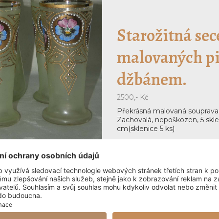
Starožitná sec
malovaných pi
džbánem.
2500,- Kč
Překrásná malovaná souprava 
Zachovalá, nepoškozen, 5 skle
cm(sklenice 5 ks)