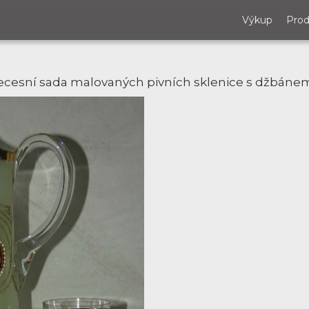
Výkup
Prod
secesní sada malovaných pivních sklenice s džbáne