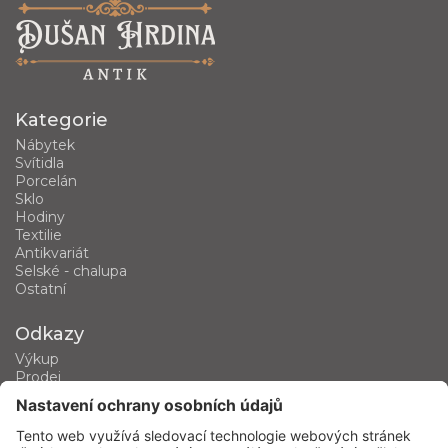
Kategorie
Nábytek
Svítidla
Porcelán
Sklo
Hodiny
Textilie
Antikvariát
Selské - chalupa
Ostatní
Odkazy
Výkup
Prodej
Kategorie produktů
Kontakt