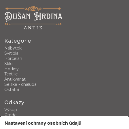
Kategorie
Nábytek
Svítidla
Porcelán
Sklo
Hodiny
Textilie
Antikvariát
Selské - chalupa
Ostatní
Odkazy
Výkup
Prodej
Kategorie produktů
Kontakt