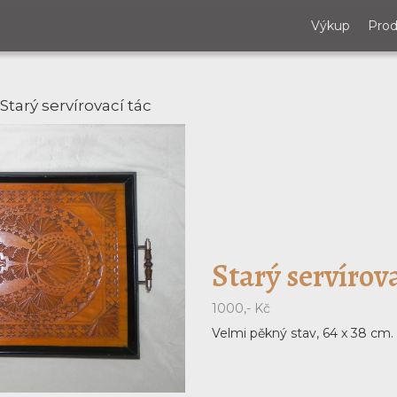
Výkup
Prod
Starý servírovací tác
Starý servírova
1000,- Kč
Velmi pěkný stav, 64 x 38 cm.