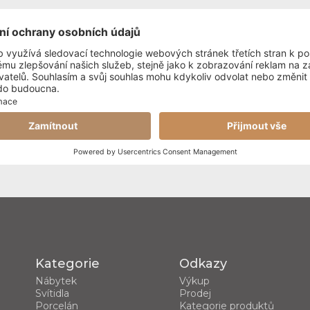
Kategorie
Odkazy
Nábytek
Výkup
Svítidla
Prodej
Porcelán
Kategorie produktů