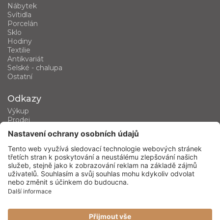
Nábytek
Svítidla
Porcelán
Sklo
Hodiny
Textilie
Antikvariát
Selské - chalupa
Ostatní
Odkazy
Výkup
Prodej
Kategorie produktů
Kontakt
Kontaktujte nás
phone
+420 602 460 751
mail
dusan.hrdina@seznam.cz