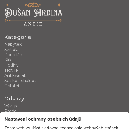
Kategorie
Nábytek
Svítidla
Porcelán
Sklo
Hodiny
Textilie
Antikvariát
Selské - chalupa
Ostatní
Odkazy
Výkup
Prodej
Kategorie produktů
Kontakt