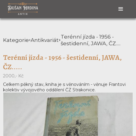
Terénní jízda - 1956 -
Kategorie
Antikvariát
šestidenní, JAWA, ČZ.....
Terénní jízda - 1956 - šestidenní, JAWA,
ČZ.....
2000,- Kč
Celkem pěkný stav, kniha je s věnováním - věnuje Frantovi
kolektiv vývojového oddělení ČZ Strakonice.