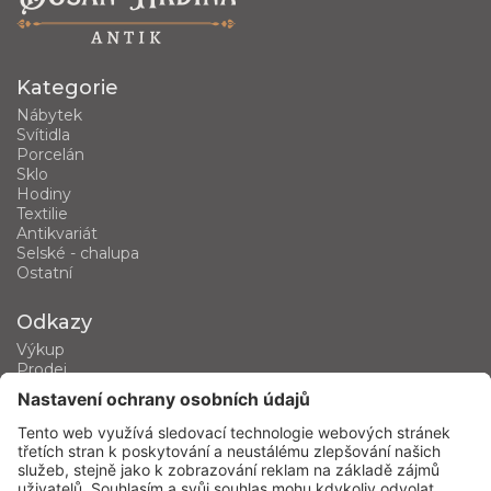
Kategorie
Nábytek
Svítidla
Porcelán
Sklo
Hodiny
Textilie
Antikvariát
Selské - chalupa
Ostatní
Odkazy
Výkup
Prodej
Kategorie produktů
Kontakt
Kontaktujte nás
phone
+420 602 460 751