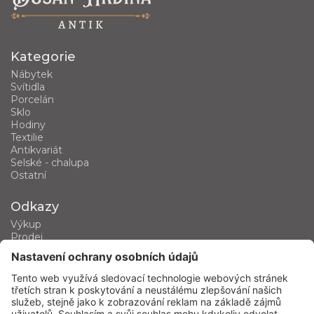
Kategorie
Nábytek
Svítidla
Porcelán
Sklo
Hodiny
Textilie
Antikvariát
Selské - chalupa
Ostatní
Odkazy
Výkup
Prodej
Kategorie produktů
Kontakt
Kontaktujte nás
phone
+420 602 460 751